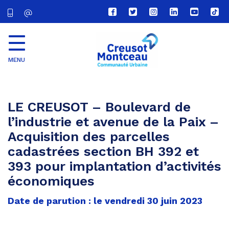
Lien
Lien
Lien
Lien
Lien
Lien
vers
vers
vers
vers
vers
vers
le
le
le
le
la
le
compte
compte
compte
compte
chaîne
com
Facebook
Twitter
Instagram
Linkedin
Youtube
tikt
MENU
CU
Creusot
Montceau
LE CREUSOT – Boulevard de
l’industrie et avenue de la Paix –
Acquisition des parcelles
cadastrées section BH 392 et
393 pour implantation d’activités
économiques
Date de parution : le vendredi 30 juin 2023