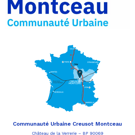
par
e-
mail
Communauté Urbaine Creusot Montceau
Château de la Verrerie – BP 90069