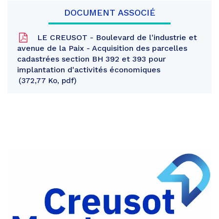
DOCUMENT ASSOCIÉ
LE CREUSOT - Boulevard de l'industrie et
avenue de la Paix - Acquisition des parcelles
cadastrées section BH 392 et 393 pour
implantation d'activités économiques
372,77 Ko, pdf
Partager
sur
Partager
Facebook
sur
Partager
Twitter