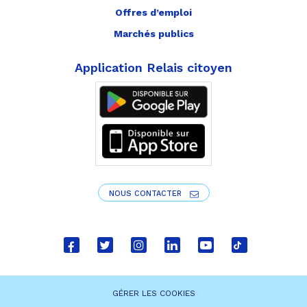
Offres d’emploi
Marchés publics
Application Relais citoyen
NOUS CONTACTER
Lien
Lien
Lien
Lien
Lien
Lien
vers
vers
vers
vers
vers
vers
le
le
le
le
la
le
GÉRER LES COOKIES
compte
compte
compte
compte
chaîne
compte