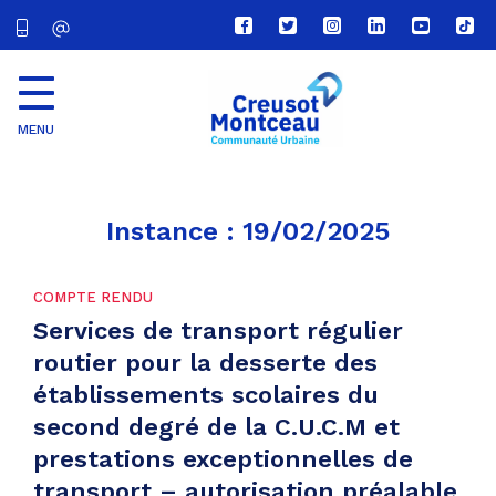
Lien
Lien
Lien
Lien
Lien
Lien
vers
vers
vers
vers
vers
vers
le
le
le
le
la
le
compte
compte
compte
compte
chaîne
com
Facebook
Twitter
Instagram
Linkedin
Youtube
tikt
MENU
CU
Creusot
Montceau
Instance :
19/02/2025
COMPTE RENDU
Services de transport régulier
routier pour la desserte des
établissements scolaires du
second degré de la C.U.C.M et
prestations exceptionnelles de
transport – autorisation préalable