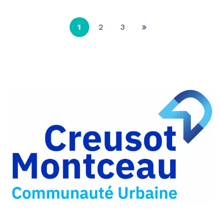
1
2
3
Page
suivante