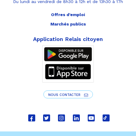
Du lundi au vendredi de 8h30 à 12h et de 13h30 à 17h
Offres d’emploi
Marchés publics
Application Relais citoyen
NOUS CONTACTER
Lien
Lien
Lien
Lien
Lien
Lien
vers
vers
vers
vers
vers
vers
le
le
le
le
la
le