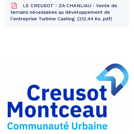
LE CREUSOT - ZA CHANLIAU - Vente de
terrains nécessaires au développement de
l'entreprise Turbine Casting
212,44 Ko, pdf
Partager
sur
Partager
Facebook
sur
Partager
Twitter
par
e-
mail