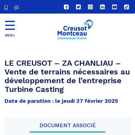
Lien
Lien
Lien
Lien
Lien
Lien
vers
vers
vers
vers
vers
vers
le
le
le
le
la
le
compte
compte
compte
compte
chaîne
com
Facebook
Twitter
Instagram
Linkedin
Youtube
tikt
MENU
CU
Creusot
Montceau
LE CREUSOT – ZA CHANLIAU –
Vente de terrains nécessaires au
développement de l’entreprise
Turbine Casting
Date de parution : le jeudi 27 février 2025
DOCUMENT ASSOCIÉ