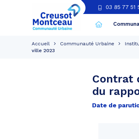
03 85 77 51 
Communau
CU
Creusot
Accueil
Communauté Urbaine
Instit
Montceau
ville 2023
Contrat 
du rappo
Date de parutio