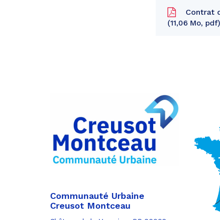
Contrat d
11,06 Mo, pdf
Partager
sur
Partager
Facebook
sur
Partager
Twitter
par
e-
mail
Communauté Urbaine
Creusot Montceau