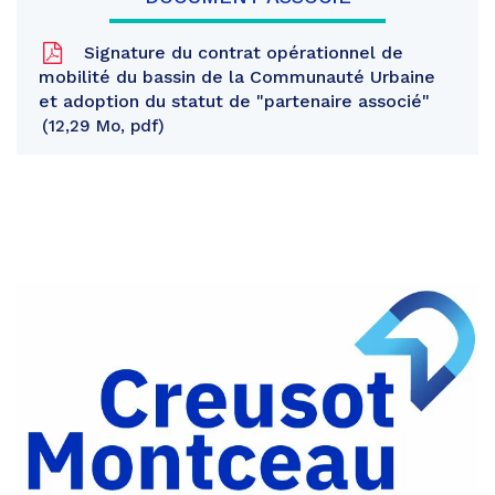
Signature du contrat opérationnel de
mobilité du bassin de la Communauté Urbaine
et adoption du statut de "partenaire associé"
12,29 Mo, pdf
Partager
sur
Partager
Facebook
sur
Partager
Twitter
par
e-