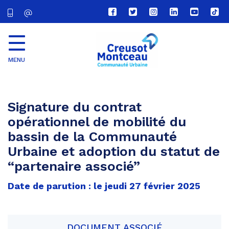
Lien
Lien
Lien
Lien
Lien
Lien
vers
vers
vers
vers
vers
vers
le
le
le
le
la
le
compte
compte
compte
compte
chaîne
com
Facebook
Twitter
Instagram
Linkedin
Youtube
tikt
MENU
CU
Creusot
Montceau
Signature du contrat
opérationnel de mobilité du
bassin de la Communauté
Urbaine et adoption du statut de
“partenaire associé”
Date de parution : le jeudi 27 février 2025
DOCUMENT ASSOCIÉ