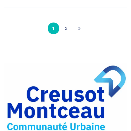
1
2
Page
suivante