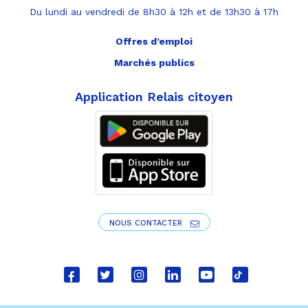
Du lundi au vendredi de 8h30 à 12h et de 13h30 à 17h
Offres d’emploi
Marchés publics
Application Relais citoyen
NOUS CONTACTER
Lien
Lien
Lien
Lien
Lien
Lien
vers
vers
vers
vers
vers
vers