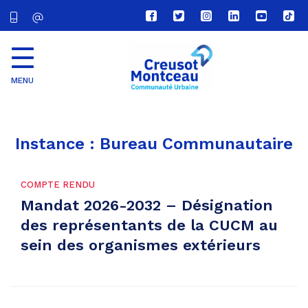
Lien
Lien
Lien
Lien
Lien
Lien
vers
vers
vers
vers
vers
vers
le
le
le
le
la
le
compte
compte
compte
compte
chaîne
com
Facebook
Twitter
Instagram
Linkedin
Youtube
tikt
MENU
CU
Creusot
Montceau
Instance :
Bureau Communautaire
COMPTE RENDU
Mandat 2026-2032 – Désignation
des représentants de la CUCM au
sein des organismes extérieurs