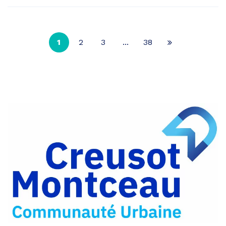
1
2
3
...
38
Page
suivante