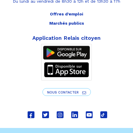
Du lundi au vendredi de 8h30 à 12h et de 13h30 à 17h
Offres d’emploi
Marchés publics
Application Relais citoyen
NOUS CONTACTER
Lien
Lien
Lien
Lien
Lien
Lien
vers
vers
vers
vers
vers
vers
le
le
le
le
la
le