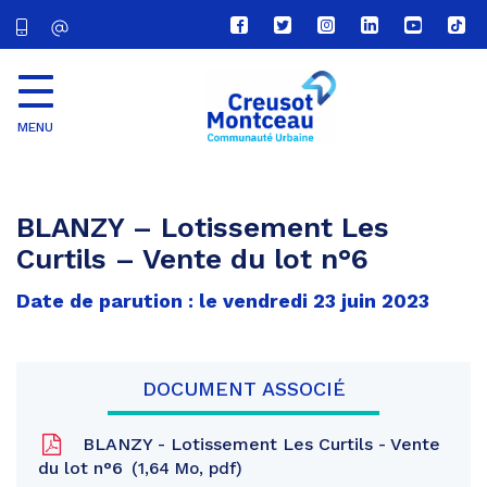
Lien
Lien
Lien
Lien
Lien
Lien
vers
vers
vers
vers
vers
vers
le
le
le
le
la
le
compte
compte
compte
compte
chaîne
com
Facebook
Twitter
Instagram
Linkedin
Youtube
tikt
MENU
CU
Creusot
Montceau
BLANZY – Lotissement Les
Curtils – Vente du lot n°6
Date de parution : le vendredi 23 juin 2023
DOCUMENT ASSOCIÉ
BLANZY - Lotissement Les Curtils - Vente
du lot n°6
1,64 Mo, pdf