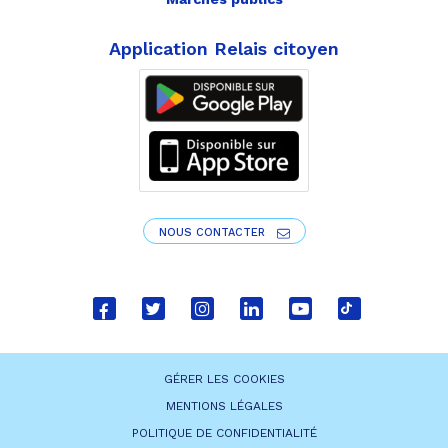
Application Relais citoyen
NOUS CONTACTER
Lien
Lien
Lien
Lien
Lien
Lien
vers
vers
vers
vers
vers
vers
le
le
le
le
la
le
GÉRER LES COOKIES
compte
compte
compte
compte
chaîne
compte
MENTIONS LÉGALES
Facebook
Twitter
Instagram
Linkedin
Youtube
tiktok
POLITIQUE DE CONFIDENTIALITÉ