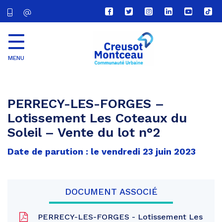
Lien
Lien
Lien
Lien
Lien
Lien
vers
vers
vers
vers
vers
vers
le
le
le
le
la
le
compte
compte
compte
compte
chaîne
com
Facebook
Twitter
Instagram
Linkedin
Youtube
tikt
MENU
CU
Creusot
Montceau
PERRECY-LES-FORGES –
Lotissement Les Coteaux du
Soleil – Vente du lot n°2
Date de parution : le vendredi 23 juin 2023
DOCUMENT ASSOCIÉ
PERRECY-LES-FORGES - Lotissement Les