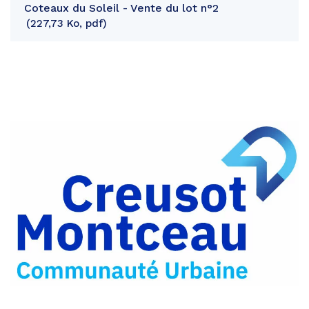
Coteaux du Soleil - Vente du lot n°2
227,73 Ko, pdf
Partager
sur
Partager
Facebook
sur
Partager
Twitter
par
e-
mail