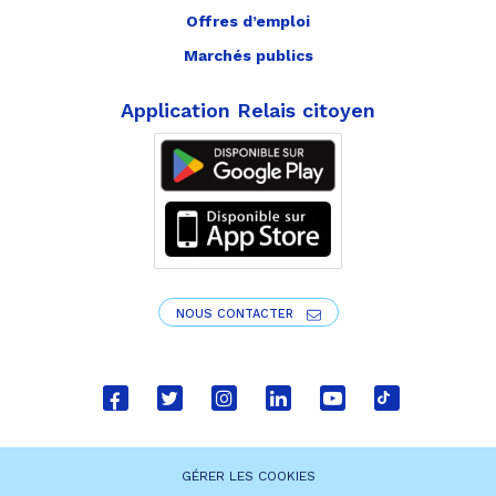
Offres d’emploi
Marchés publics
Application Relais citoyen
NOUS CONTACTER
Lien
Lien
Lien
Lien
Lien
Lien
vers
vers
vers
vers
vers
vers
le
le
le
le
la
le
GÉRER LES COOKIES
compte
compte
compte
compte
chaîne
compte