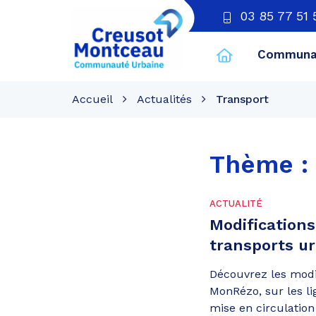
03 85 77 51 
Communau
CU
Creusot
Accueil
Actualités
Transport
Montceau
Thème :
ACTUALITÉ
Modifications
transports u
Découvrez les modi
MonRézo, sur les lig
mise en circulation