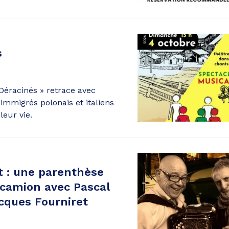
s
Déracinés » retrace avec
’immigrés polonais et italiens
leur vie.
t : une parenthèse
camion avec Pascal
cques Fourniret