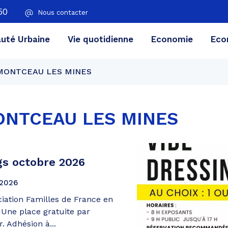
50
Nous contacter
té Urbaine
Vie quotidienne
Economie
Eco
MONTCEAU LES MINES
NTCEAU LES MINES
gs octobre 2026
2026
ciation Familles de France en
 Une place gratuite par
. Adhésion à...