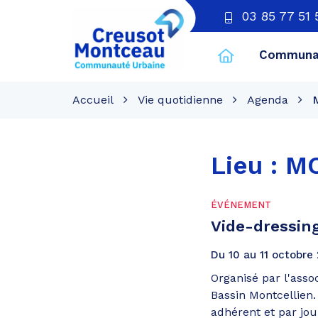
03 85 77 51 
Communau
CU
Creusot
Accueil
Vie quotidienne
Agenda
Montceau
Lieu :
MO
ÉVÉNEMENT
Vide-dressin
Du
10
au
11
octobre
Organisé par l'asso
Bassin Montcellien.
adhérent et par jour