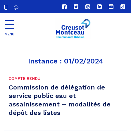
Lien
Lien
Lien
Lien
Lien
Lien
vers
vers
vers
vers
vers
vers
le
le
le
le
la
le
compte
compte
compte
compte
chaîne
com
Facebook
Twitter
Instagram
Linkedin
Youtube
tikt
MENU
CU
Creusot
Montceau
Instance :
01/02/2024
COMPTE RENDU
Commission de délégation de
service public eau et
assainissement – modalités de
dépôt des listes