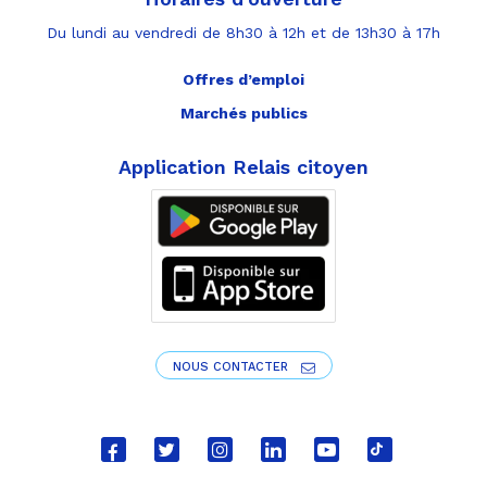
Du lundi au vendredi de 8h30 à 12h et de 13h30 à 17h
Offres d’emploi
Marchés publics
Application Relais citoyen
NOUS CONTACTER
Lien
Lien
Lien
Lien
Lien
Lien
vers
vers
vers
vers
vers
vers