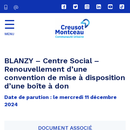
Lien
Lien
Lien
Lien
Lien
Lien
vers
vers
vers
vers
vers
vers
le
le
le
le
la
le
compte
compte
compte
compte
chaîne
com
Facebook
Twitter
Instagram
Linkedin
Youtube
tikt
MENU
CU
Creusot
Montceau
BLANZY – Centre Social –
Renouvellement d’une
convention de mise à disposition
d’une boîte à don
Date de parution : le mercredi 11 décembre
2024
DOCUMENT ASSOCIÉ