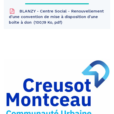
BLANZY - Centre Social - Renouvellement
d'une convention de mise à disposition d'une
boîte à don
100,19 Ko, pdf
Partager
sur
Partager
Facebook
sur
Partager
Twitter
par
e-
mail