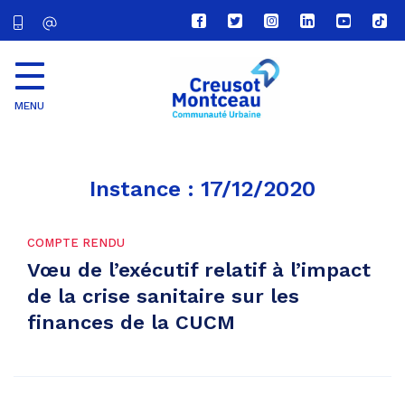
Lien
Lien
Lien
Lien
Lien
Lien
vers
vers
vers
vers
vers
vers
le
le
le
le
la
le
compte
compte
compte
compte
chaîne
com
Facebook
Twitter
Instagram
Linkedin
Youtube
tikt
MENU
CU
Creusot
Montceau
Instance :
17/12/2020
COMPTE RENDU
Vœu de l’exécutif relatif à l’impact
de la crise sanitaire sur les
finances de la CUCM