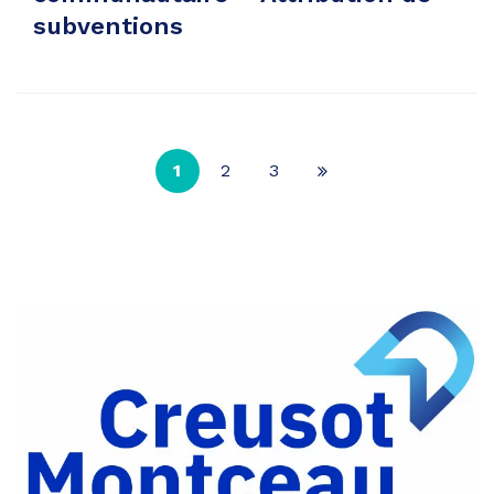
subventions
1
2
3
Page
suivante