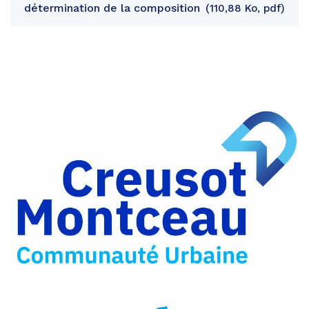
détermination de la composition
110,88 Ko, pdf
Partager
sur
Partager
Facebook
sur
Partager
Twitter
par
e-
mail