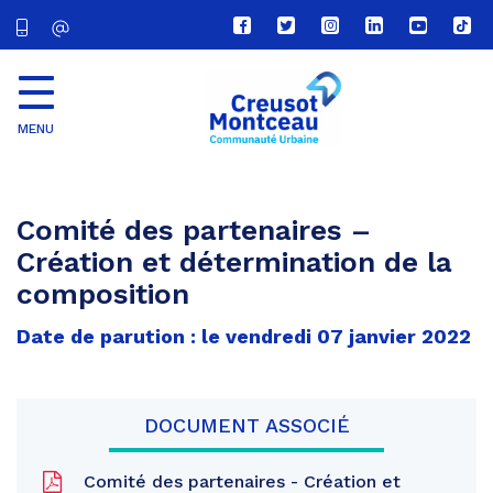
Lien
Lien
Lien
Lien
Lien
Lien
vers
vers
vers
vers
vers
vers
le
le
le
le
la
le
compte
compte
compte
compte
chaîne
com
Facebook
Twitter
Instagram
Linkedin
Youtube
tikt
MENU
CU
Creusot
Montceau
Comité des partenaires –
Création et détermination de la
composition
Date de parution : le vendredi 07 janvier 2022
DOCUMENT ASSOCIÉ
Comité des partenaires - Création et