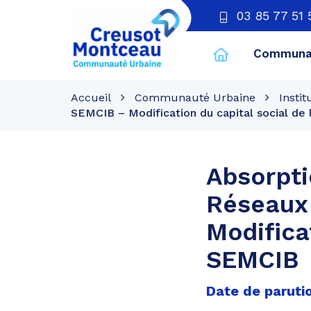
03 85 77 51 
Communau
CU
Creusot
Accueil
Communauté Urbaine
Instit
Montceau
SEMCIB – Modification du capital social de
Absorpti
Réseaux
Modifica
SEMCIB
Date de parutio