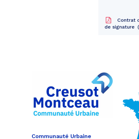
Contrat d
de signature
Partager
sur
Partager
Facebook
sur
Partager
Twitter
par
e-
mail
Communauté Urbaine