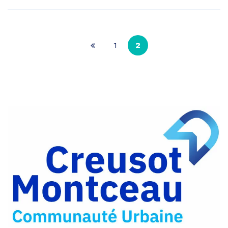
1
2
Page
précédente