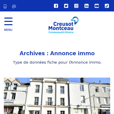
Lien
Lien
Lien
Lien
Lien
Lien
vers
vers
vers
vers
vers
vers
le
le
le
le
la
le
compte
compte
compte
compte
chaîne
com
Facebook
Twitter
Instagram
Linkedin
Youtube
tikt
MENU
CU
Creusot
Montceau
Archives :
Annonce immo
Type de données fiche pour l’Annonce immo.