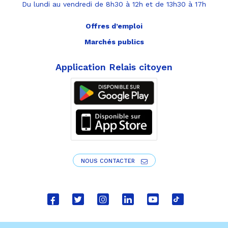
Du lundi au vendredi de 8h30 à 12h et de 13h30 à 17h
Offres d’emploi
Marchés publics
Application Relais citoyen
NOUS CONTACTER
Lien
Lien
Lien
Lien
Lien
Lien
vers
vers
vers
vers
vers
vers