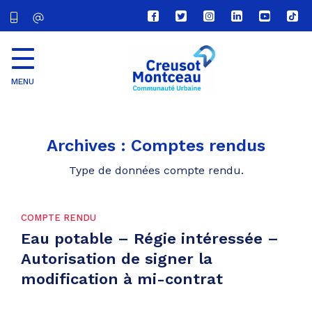
Lien
Lien
Lien
Lien
Lien
Lien
vers
vers
vers
vers
vers
vers
le
le
le
le
la
le
compte
compte
compte
compte
chaîne
com
Facebook
Twitter
Instagram
Linkedin
Youtube
tikt
MENU
CU
Creusot
Montceau
Archives :
Comptes rendus
Type de données compte rendu.
COMPTE RENDU
Eau potable – Régie intéressée –
Autorisation de signer la
modification à mi-contrat