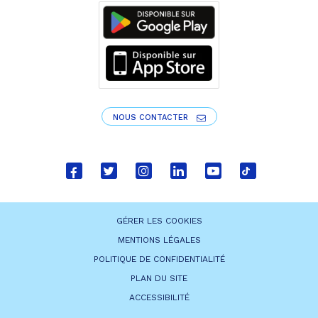
NOUS CONTACTER
Lien
Lien
Lien
Lien
Lien
Lien
vers
vers
vers
vers
vers
vers
le
le
le
le
la
le
GÉRER LES COOKIES
compte
compte
compte
compte
chaîne
compte
MENTIONS LÉGALES
Facebook
Twitter
Instagram
Linkedin
Youtube
tiktok
POLITIQUE DE CONFIDENTIALITÉ
PLAN DU SITE
ACCESSIBILITÉ