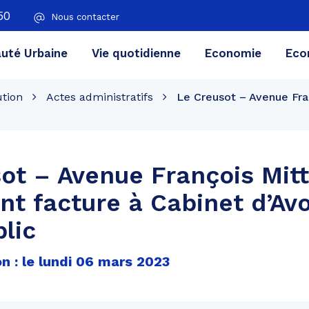
50
Nous contacter
té Urbaine
Vie quotidienne
Economie
Eco
ution
Actes administratifs
Le Creusot – Avenue Fra
ot – Avenue François Mit
t facture à Cabinet d’Av
blic
n : le lundi 06 mars 2023