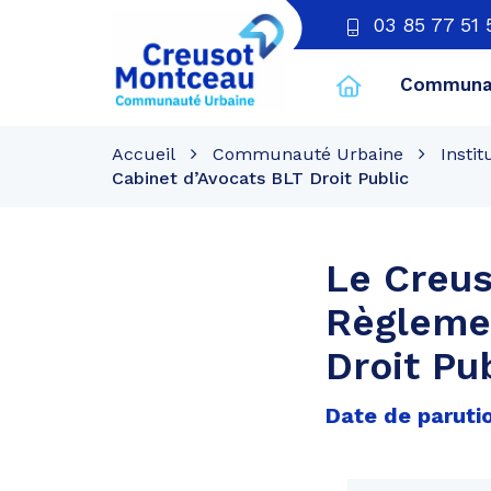
03 85 77 51 
Communau
CU
Creusot
Accueil
Communauté Urbaine
Instit
Montceau
Cabinet d’Avocats BLT Droit Public
Le Creus
Règlemen
Droit Pu
Date de parutio