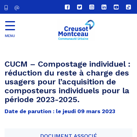
Lien
Lien
Lien
Lien
Lien
Lien
vers
vers
vers
vers
vers
vers
le
le
le
le
la
le
compte
compte
compte
compte
chaîne
com
Facebook
Twitter
Instagram
Linkedin
Youtube
tikt
MENU
CU
Creusot
Montceau
CUCM – Compostage individuel :
réduction du reste à charge des
usagers pour l’acquisition de
composteurs individuels pour la
période 2023-2025.
Date de parution : le jeudi 09 mars 2023
DOCUMENT ASSOCIÉ