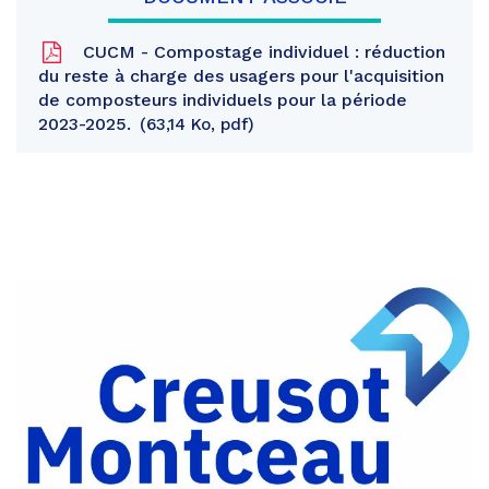
CUCM - Compostage individuel : réduction
du reste à charge des usagers pour l'acquisition
de composteurs individuels pour la période
2023-2025.
63,14 Ko, pdf
Partager
sur
Partager
Facebook
sur
Partager
Twitter
par
e-