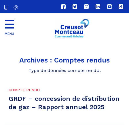
Lien
Lien
Lien
Lien
Lien
Lien
vers
vers
vers
vers
vers
vers
le
le
le
le
la
le
compte
compte
compte
compte
chaîne
com
Facebook
Twitter
Instagram
Linkedin
Youtube
tikt
MENU
CU
Creusot
Montceau
Archives :
Comptes rendus
Type de données compte rendu.
COMPTE RENDU
GRDF – concession de distribution
de gaz – Rapport annuel 2025