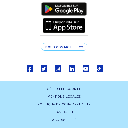
NOUS CONTACTER
Lien
Lien
Lien
Lien
Lien
Lien
vers
vers
vers
vers
vers
vers
le
le
le
le
la
le
GÉRER LES COOKIES
compte
compte
compte
compte
chaîne
compte
MENTIONS LÉGALES
Facebook
Twitter
Instagram
Linkedin
Youtube
tiktok
POLITIQUE DE CONFIDENTIALITÉ
PLAN DU SITE
ACCESSIBILITÉ