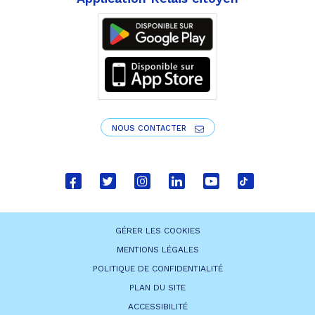
NOUS CONTACTER
Lien
Lien
Lien
Lien
Lien
Lien
vers
vers
vers
vers
vers
vers
le
le
le
le
la
le
GÉRER LES COOKIES
compte
compte
compte
compte
chaîne
compte
MENTIONS LÉGALES
Facebook
Twitter
Instagram
Linkedin
Youtube
tiktok
POLITIQUE DE CONFIDENTIALITÉ
PLAN DU SITE
ACCESSIBILITÉ