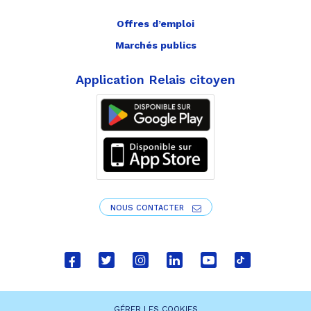
Offres d’emploi
Marchés publics
Application Relais citoyen
NOUS CONTACTER
Lien
Lien
Lien
Lien
Lien
Lien
vers
vers
vers
vers
vers
vers
le
le
le
le
la
le
GÉRER LES COOKIES