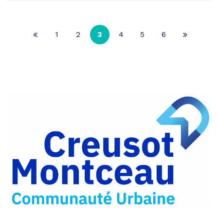
1
2
3
4
5
6
Page
Page
précédente
suivante