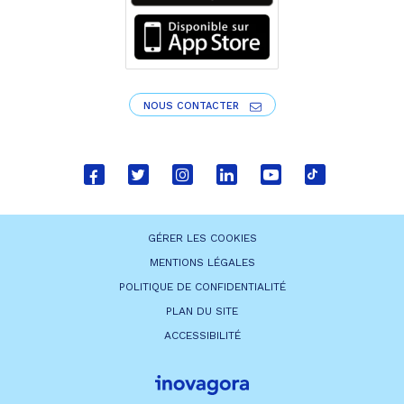
NOUS CONTACTER
Lien
Lien
Lien
Lien
Lien
Lien
vers
vers
vers
vers
vers
vers
le
le
le
le
la
le
GÉRER LES COOKIES
compte
compte
compte
compte
chaîne
compte
MENTIONS LÉGALES
Facebook
Twitter
Instagram
Linkedin
Youtube
tiktok
POLITIQUE DE CONFIDENTIALITÉ
PLAN DU SITE
ACCESSIBILITÉ