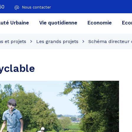
50
Nous contacter
té Urbaine
Vie quotidienne
Economie
Eco
s et projets
Les grands projets
Schéma directeur 
yclable