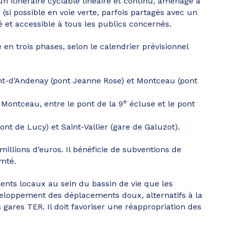
 un itinéraire cyclable linéaire et continu, aménagé à
si possible en voie verte, parfois partagés avec un
sé et accessible à tous les publics concernés.
en trois phases, selon le calendrier prévisionnel
ent-d’Andenay (pont Jeanne Rose) et Montceau (pont
e
 Montceau, entre le pont de la 9
écluse et le pont
nt de Lucy) et Saint-Vallier (gare de Galuzot).
millions d’euros. Il bénéficie de subventions de
mté.
ents locaux au sein du bassin de vie que les
éveloppement des déplacements doux, alternatifs à la
s gares TER. Il doit favoriser une réappropriation des