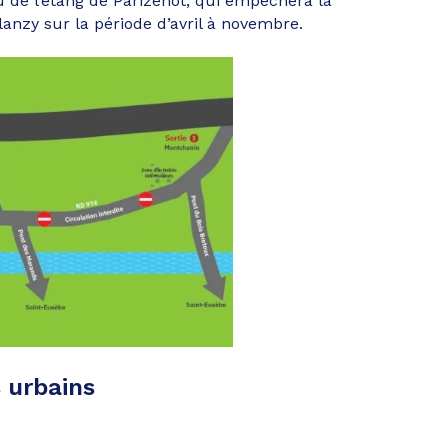
u de l’étang de Parizenot, qui empêchera la
lanzy sur la période d’avril à novembre.
 urbains