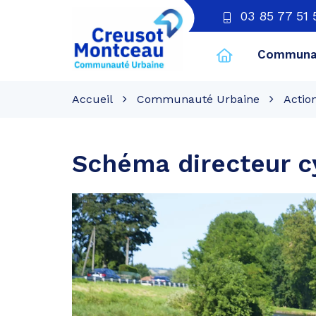
03 85 77 51 
Communau
CU
Creusot
Accueil
Communauté Urbaine
Action
Montceau
Schéma directeur c