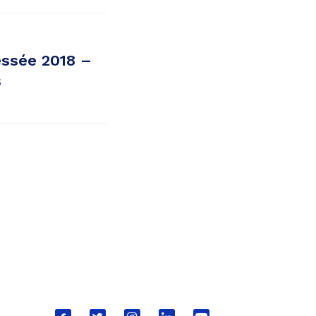
essée 2018 –
s