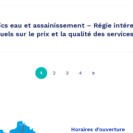
ics eau et assainissement – Régie intér
els sur le prix et la qualité des service
1
2
3
4
Page
suivante
Horaires d’ouverture