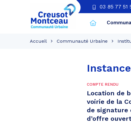
03 85 77 51 
Communau
CU
Creusot
Accueil
Communauté Urbaine
Instit
Montceau
Instance
COMPTE RENDU
Location de b
voirie de la
de signature
d’offre ouver