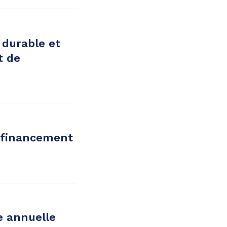
durable et
t de
e financement
e annuelle