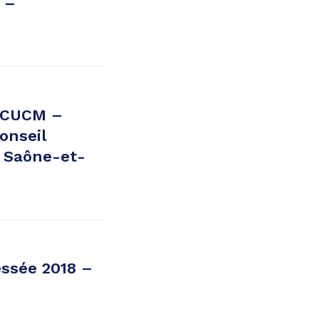
 –
a CUCM –
onseil
e Saône-et-
essée 2018 –