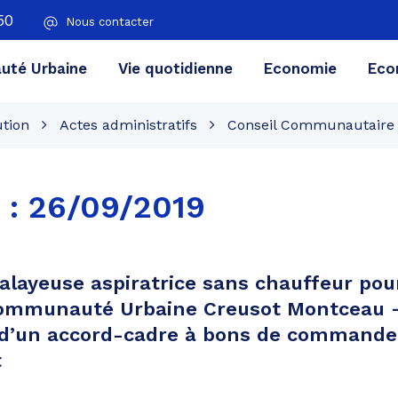
50
Nous contacter
té Urbaine
Vie quotidienne
Economie
Eco
ution
Actes administratifs
Conseil Communautaire
 :
26/09/2019
alayeuse aspiratrice sans chauffeur pour
 Communauté Urbaine Creusot Montceau –
 d’un accord-cadre à bons de commande
t