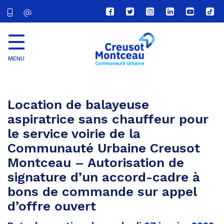
Lien
Lien
Lien
Lien
Lien
Lien
vers
vers
vers
vers
vers
vers
le
le
le
le
la
le
compte
compte
compte
compte
chaîne
com
Facebook
Twitter
Instagram
Linkedin
Youtube
tikt
MENU
CU
Creusot
Montceau
Location de balayeuse
aspiratrice sans chauffeur pour
le service voirie de la
Communauté Urbaine Creusot
Montceau – Autorisation de
signature d’un accord-cadre à
bons de commande sur appel
d’offre ouvert