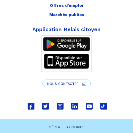
Offres d’emploi
Marchés publics
Application Relais citoyen
NOUS CONTACTER
Lien
Lien
Lien
Lien
Lien
Lien
vers
vers
vers
vers
vers
vers
le
le
le
le
la
le
GÉRER LES COOKIES
compte
compte
compte
compte
chaîne
compte