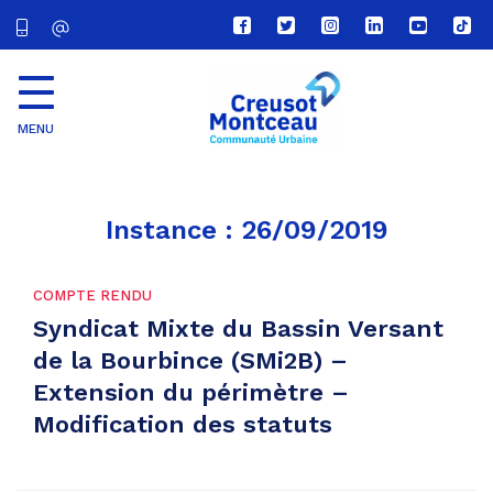
Lien
Lien
Lien
Lien
Lien
Lien
vers
vers
vers
vers
vers
vers
le
le
le
le
la
le
compte
compte
compte
compte
chaîne
com
Facebook
Twitter
Instagram
Linkedin
Youtube
tikt
MENU
CU
Creusot
Montceau
Instance :
26/09/2019
COMPTE RENDU
Syndicat Mixte du Bassin Versant
de la Bourbince (SMi2B) –
Extension du périmètre –
Modification des statuts