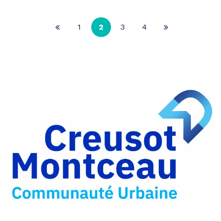
1
2
3
4
Page
Page
précédente
suivante