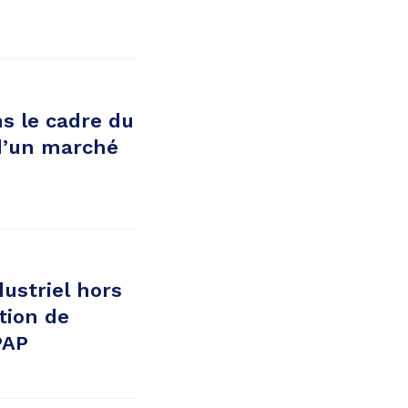
ns le cadre du
 d’un marché
ustriel hors
tion de
PAP