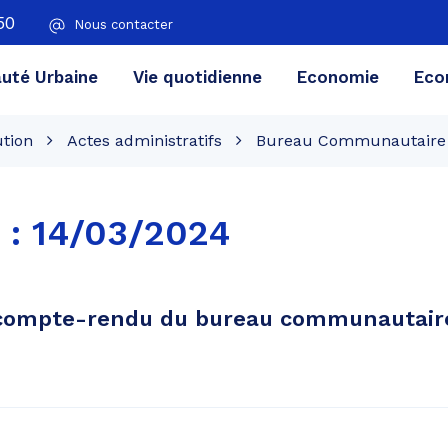
50
Nous contacter
té Urbaine
Vie quotidienne
Economie
Eco
ution
Actes administratifs
Bureau Communautaire
 :
14/03/2024
compte-rendu du bureau communautaire