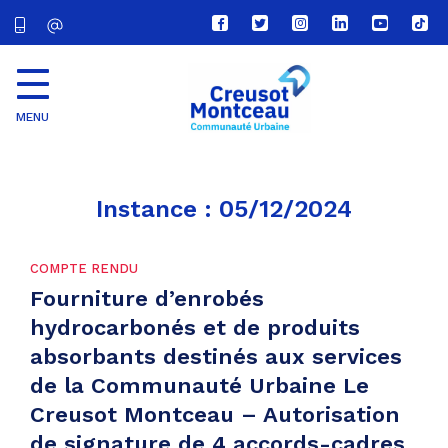
Lien
Lien
Lien
Lien
Lien
Lien
vers
vers
vers
vers
vers
vers
le
le
le
le
la
le
compte
compte
compte
compte
chaîne
com
Facebook
Twitter
Instagram
Linkedin
Youtube
tikt
MENU
CU
Creusot
Montceau
Instance :
05/12/2024
COMPTE RENDU
Fourniture d’enrobés
hydrocarbonés et de produits
absorbants destinés aux services
de la Communauté Urbaine Le
Creusot Montceau – Autorisation
de signature de 4 accords-cadres