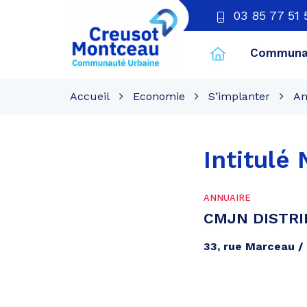
03 85 77 51 
Communau
CU
Creusot
Accueil
Economie
S’implanter
An
Montceau
Intitulé
ANNUAIRE
CMJN DISTRI
33, rue Marceau 