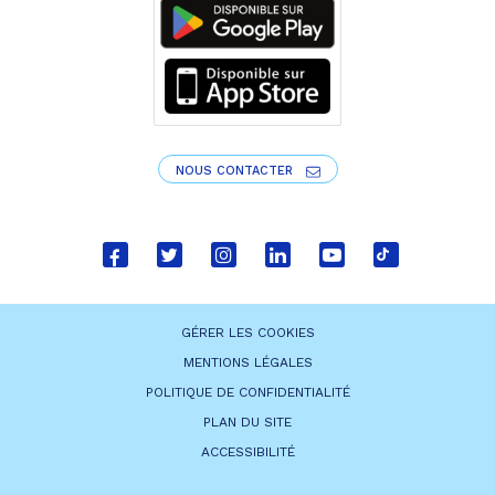
NOUS CONTACTER
Lien
Lien
Lien
Lien
Lien
Lien
vers
vers
vers
vers
vers
vers
le
le
le
le
la
le
GÉRER LES COOKIES
compte
compte
compte
compte
chaîne
compte
MENTIONS LÉGALES
Facebook
Twitter
Instagram
Linkedin
Youtube
tiktok
POLITIQUE DE CONFIDENTIALITÉ
PLAN DU SITE
ACCESSIBILITÉ