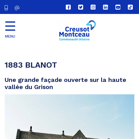
Lien
Lien
Lien
Lien
Lien
Lien
vers
vers
vers
vers
vers
vers
le
le
le
le
la
le
compte
compte
compte
compte
chaîne
com
Facebook
Twitter
Instagram
Linkedin
Youtube
tikt
MENU
CU
Creusot
Montceau
1883 BLANOT
Une grande façade ouverte sur la haute
vallée du Grison