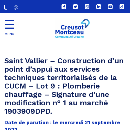
Lien
Lien
Lien
Lien
Lien
Lien
vers
vers
vers
vers
vers
vers
le
le
le
le
la
le
compte
compte
compte
compte
chaîne
com
Facebook
Twitter
Instagram
Linkedin
Youtube
tikt
MENU
CU
Creusot
Montceau
Saint Vallier – Construction d’un
point d’appui aux services
techniques territorialisés de la
CUCM – Lot 9 : Plomberie
chauffage – Signature d’une
modification n° 1 au marché
1903909DPD.
Date de parution : le mercredi 21 septembre
2022