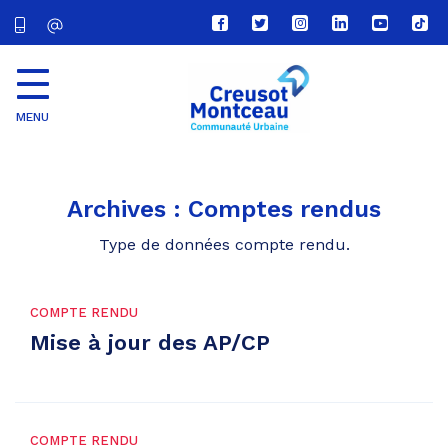
Lien
Lien
Lien
Lien
Lien
Lien
vers
vers
vers
vers
vers
vers
le
le
le
le
la
le
compte
compte
compte
compte
chaîne
com
Facebook
Twitter
Instagram
Linkedin
Youtube
tikt
MENU
CU
Creusot
Montceau
Archives :
Comptes rendus
Type de données compte rendu.
COMPTE RENDU
Mise à jour des AP/CP
COMPTE RENDU