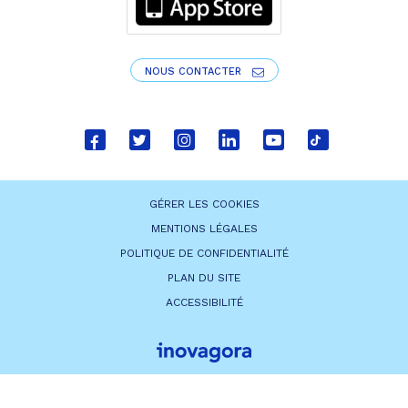
NOUS CONTACTER
Lien
Lien
Lien
Lien
Lien
Lien
vers
vers
vers
vers
vers
vers
le
le
le
le
la
le
GÉRER LES COOKIES
compte
compte
compte
compte
chaîne
compte
MENTIONS LÉGALES
Facebook
Twitter
Instagram
Linkedin
Youtube
tiktok
POLITIQUE DE CONFIDENTIALITÉ
PLAN DU SITE
ACCESSIBILITÉ