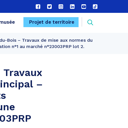
Lien
Lien
Lien
Lien
Lien
Lien
vers
vers
vers
vers
vers
vers
le
le
le
le
la
le
Recherche
musée
Projet de territoire
compte
compte
compte
compte
chaîne
compte
Facebook
Twitter
Instagram
Linkedin
Youtube
tiktok
-du-Bois – Travaux de mise aux normes du
FERMER
ation n°1 au marché n°23003PRP lot 2.
– Travaux
incipal –
ts
une
003PRP