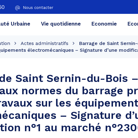
50
Nous contacter
té Urbaine
Vie quotidienne
Economie
Eco
ution
Actes administratifs
Barrage de Saint Sernin
 équipements électromécaniques – Signature d’une modific
de Saint Sernin-du-Bois 
aux normes du barrage pr
Travaux sur les équipemen
écaniques – Signature d’
ation n°1 au marché n°23