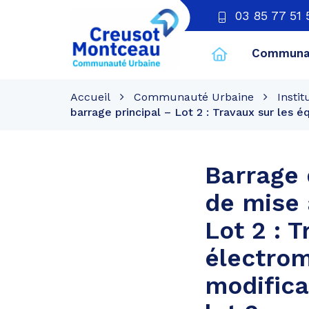
03 85 77 51 
Communau
CU
Creusot
Accueil
Communauté Urbaine
Instit
Montceau
barrage principal – Lot 2 : Travaux sur les
Barrage 
de mise 
Lot 2 : 
électrom
modific