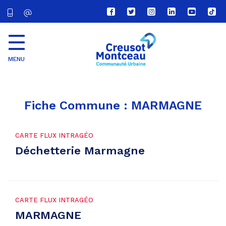
Lien
Lien
Lien
Lien
Lien
Lien
vers
vers
vers
vers
vers
vers
le
le
le
le
la
le
compte
compte
compte
compte
chaîne
com
Facebook
Twitter
Instagram
Linkedin
Youtube
tikt
MENU
CU
Creusot
Montceau
Fiche Commune :
MARMAGNE
CARTE FLUX INTRAGÉO
Déchetterie Marmagne
CARTE FLUX INTRAGÉO
MARMAGNE