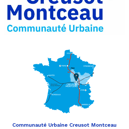
Partager
Twitter
par
e-
mail
Communauté Urbaine Creusot Montceau