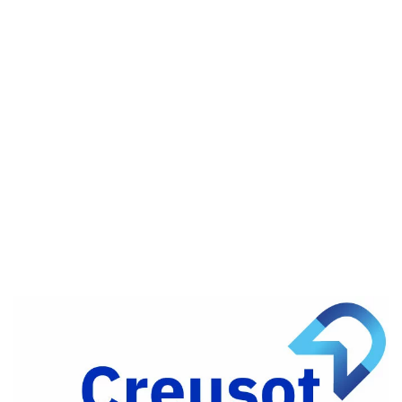
Partager
sur
Partager
Facebook
sur