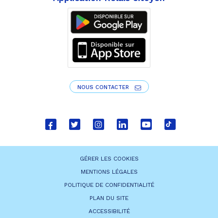
NOUS CONTACTER
Lien
Lien
Lien
Lien
Lien
Lien
vers
vers
vers
vers
vers
vers
le
le
le
le
la
le
GÉRER LES COOKIES
compte
compte
compte
compte
chaîne
compte
MENTIONS LÉGALES
Facebook
Twitter
Instagram
Linkedin
Youtube
tiktok
POLITIQUE DE CONFIDENTIALITÉ
PLAN DU SITE
ACCESSIBILITÉ