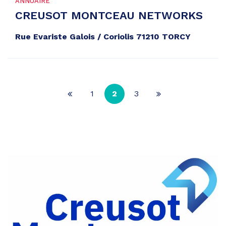
ANNUAIRE
CREUSOT MONTCEAU NETWORKS
Rue Evariste Galois / Coriolis 71210 TORCY
1
2
3
Page
Page
précédente
suivante