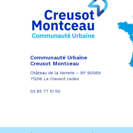
sur
Partager
Twitter
par
e-
mail
Communauté Urbaine
Creusot Montceau
Château de la Verrerie – BP 90069
71206 Le Creusot cedex
03 85 77 51 50