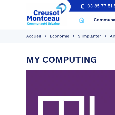
03 85 77 51 
Communau
CU
Creusot
Accueil
Economie
S’implanter
An
Montceau
MY COMPUTING