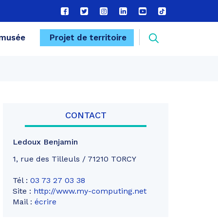
Lien
Lien
Lien
Lien
Lien
Lien
vers
vers
vers
vers
vers
vers
le
le
le
le
la
le
Recherche
musée
Projet de territoire
compte
compte
compte
compte
chaîne
compte
Facebook
Twitter
Instagram
Linkedin
Youtube
tiktok
FERMER
CONTACT
Ledoux Benjamin
1, rue des Tilleuls / 71210 TORCY
Tél :
03 73 27 03 38
Site :
http://www.my-computing.net
Mail :
écrire