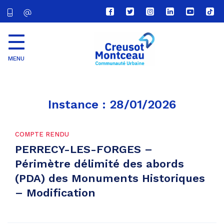
Lien
Lien
Lien
Lien
Lien
Lien
vers
vers
vers
vers
vers
vers
le
le
le
le
la
le
compte
compte
compte
compte
chaîne
com
Facebook
Twitter
Instagram
Linkedin
Youtube
tikt
MENU
CU
Creusot
Montceau
Instance :
28/01/2026
COMPTE RENDU
PERRECY-LES-FORGES –
Périmètre délimité des abords
(PDA) des Monuments Historiques
– Modification