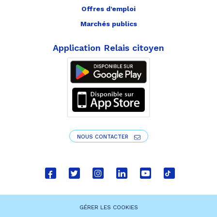
Offres d’emploi
Marchés publics
Application Relais citoyen
NOUS CONTACTER
Lien
Lien
Lien
Lien
Lien
Lien
vers
vers
vers
vers
vers
vers
le
le
le
le
la
le
GÉRER LES COOKIES
compte
compte
compte
compte
chaîne
compte