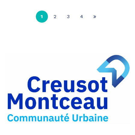
1
2
3
4
Page
suivante