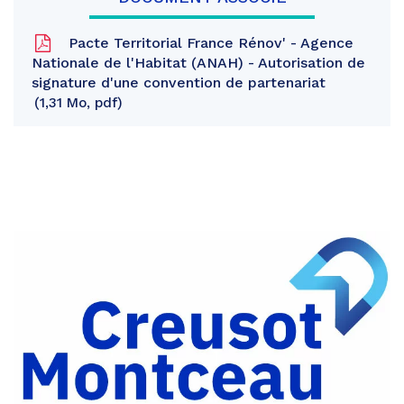
Pacte Territorial France Rénov' - Agence
Nationale de l'Habitat (ANAH) - Autorisation de
signature d'une convention de partenariat
1,31 Mo, pdf
Partager
sur
Partager
Facebook
sur
Partager
Twitter
par
e-