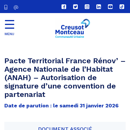
Lien
Lien
Lien
Lien
Lien
Lien
vers
vers
vers
vers
vers
vers
le
le
le
le
la
le
compte
compte
compte
compte
chaîne
com
Facebook
Twitter
Instagram
Linkedin
Youtube
tikt
MENU
CU
Creusot
Montceau
Pacte Territorial France Rénov’ –
Agence Nationale de l’Habitat
(ANAH) – Autorisation de
signature d’une convention de
partenariat
Date de parution : le samedi 31 janvier 2026
DOCUMENT ASSOCIÉ