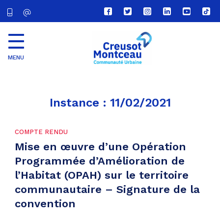
Lien
Lien
Lien
Lien
Lien
Lien
vers
vers
vers
vers
vers
vers
le
le
le
le
la
le
compte
compte
compte
compte
chaîne
com
Facebook
Twitter
Instagram
Linkedin
Youtube
tikt
MENU
CU
Creusot
Montceau
Instance :
11/02/2021
COMPTE RENDU
Mise en œuvre d’une Opération
Programmée d’Amélioration de
l’Habitat (OPAH) sur le territoire
communautaire – Signature de la
convention