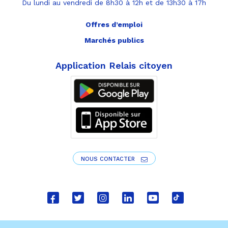
Du lundi au vendredi de 8h30 à 12h et de 13h30 à 17h
Offres d’emploi
Marchés publics
Application Relais citoyen
NOUS CONTACTER
Lien
Lien
Lien
Lien
Lien
Lien
vers
vers
vers
vers
vers
vers
le
le
le
le
la
le