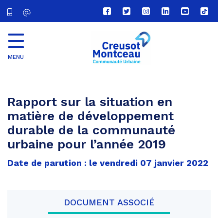
Lien
Lien
Lien
Lien
Lien
Lien
vers
vers
vers
vers
vers
vers
le
le
le
le
la
le
compte
compte
compte
compte
chaîne
com
Facebook
Twitter
Instagram
Linkedin
Youtube
tikt
MENU
CU
Creusot
Montceau
Rapport sur la situation en
matière de développement
durable de la communauté
urbaine pour l’année 2019
Date de parution : le vendredi 07 janvier 2022
DOCUMENT ASSOCIÉ