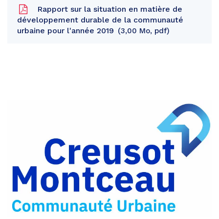
Rapport sur la situation en matière de
développement durable de la communauté
urbaine pour l'année 2019
3,00 Mo, pdf
Partager
sur
Partager
Facebook
sur
Partager
Twitter
par
e-
mail