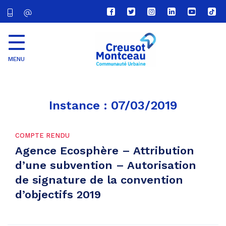
Lien
Lien
Lien
Lien
Lien
Lien
vers
vers
vers
vers
vers
vers
le
le
le
le
la
le
compte
compte
compte
compte
chaîne
com
Facebook
Twitter
Instagram
Linkedin
Youtube
tikt
MENU
CU
Creusot
Montceau
Instance :
07/03/2019
COMPTE RENDU
Agence Ecosphère – Attribution
d’une subvention – Autorisation
de signature de la convention
d’objectifs 2019