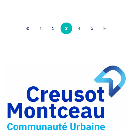
1
2
3
4
5
Page
Page
précédente
suivante