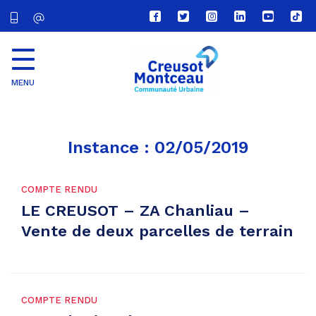
Lien
Lien
Lien
Lien
Lien
Lien
vers
vers
vers
vers
vers
vers
le
le
le
le
la
le
compte
compte
compte
compte
chaîne
com
Facebook
Twitter
Instagram
Linkedin
Youtube
tikt
MENU
CU
Creusot
Montceau
Instance :
02/05/2019
COMPTE RENDU
LE CREUSOT – ZA Chanliau –
Vente de deux parcelles de terrain
COMPTE RENDU