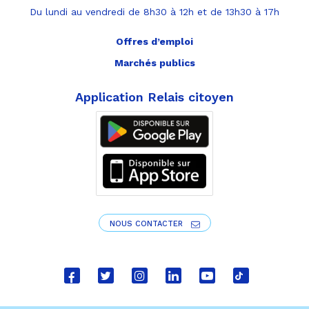
Du lundi au vendredi de 8h30 à 12h et de 13h30 à 17h
Offres d’emploi
Marchés publics
Application Relais citoyen
NOUS CONTACTER
Lien
Lien
Lien
Lien
Lien
Lien
vers
vers
vers
vers
vers
vers