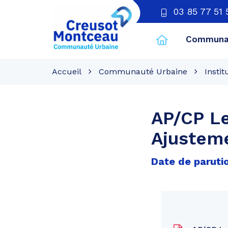
03 85 77 51 
Communau
CU
Creusot
Accueil
Communauté Urbaine
Instit
Montceau
AP/CP Le
Ajusteme
Date de parutio