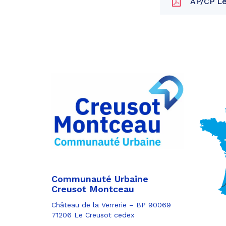
AP/CP Le 
Partager
sur
Partager
Facebook
sur
Partager
Twitter
par
e-
mail
Communauté Urbaine
Creusot Montceau
Château de la Verrerie – BP 90069
71206 Le Creusot cedex