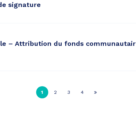
de signature
lle – Attribution du fonds communautair
1
2
3
4
Page
suivante