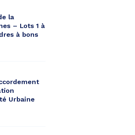
de la
es – Lots 1 à
adres à bons
accordement
ation
té Urbaine