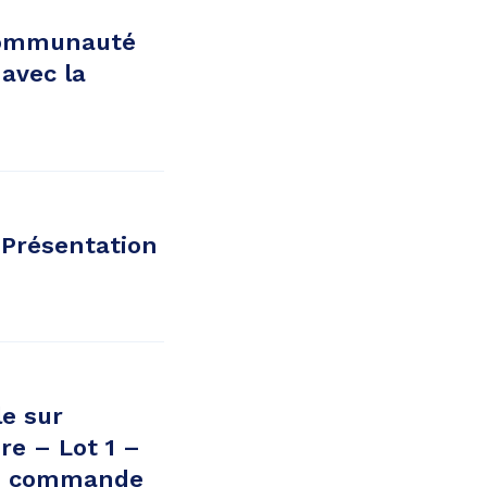
 Communauté
avec la
 Présentation
le sur
e – Lot 1 –
 de commande