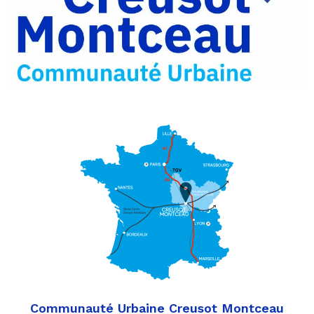
Partager
Twitter
par
e-
mail
Communauté Urbaine Creusot Montceau