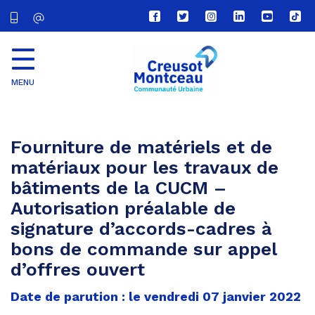
Lien
Lien
Lien
Lien
Lien
Lien
vers
vers
vers
vers
vers
vers
le
le
le
le
la
le
compte
compte
compte
compte
chaîne
com
Facebook
Twitter
Instagram
Linkedin
Youtube
tikt
MENU
CU
Creusot
Montceau
Fourniture de matériels et de
matériaux pour les travaux de
bâtiments de la CUCM –
Autorisation préalable de
signature d’accords-cadres à
bons de commande sur appel
d’offres ouvert
Date de parution : le vendredi 07 janvier 2022